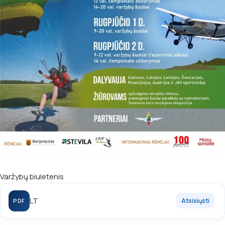
Varžybų biuletenis
LT