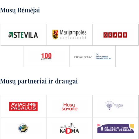
Norite patirti puikų nuotykį?
Mūsų Rėmėjai
Susisiekite su mumis ir aptarsime
detales!
Susisiekite su mumis
Mūsų partneriai ir draugai