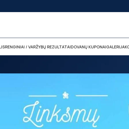
LIS
RENGINIAI / VARŽYBŲ REZULTATAI
DOVANŲ KUPONAI
GALERIJA
K
Su šv. Velykom!