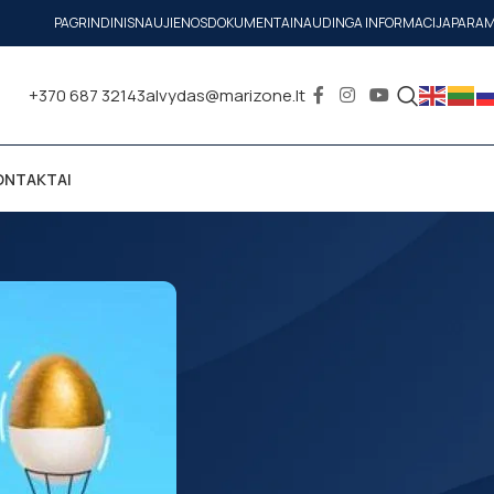
PAGRINDINIS
NAUJIENOS
DOKUMENTAI
NAUDINGA INFORMACIJA
PARA
+370 687 32143
alvydas@marizone.lt
ONTAKTAI