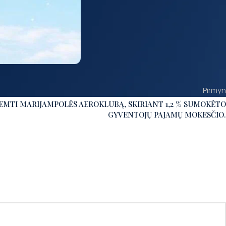
Pirmyn
EMTI MARIJAMPOLĖS AEROKLUBĄ, SKIRIANT 1,2 % SUMOKĖTO
GYVENTOJŲ PAJAMŲ MOKESČIO.