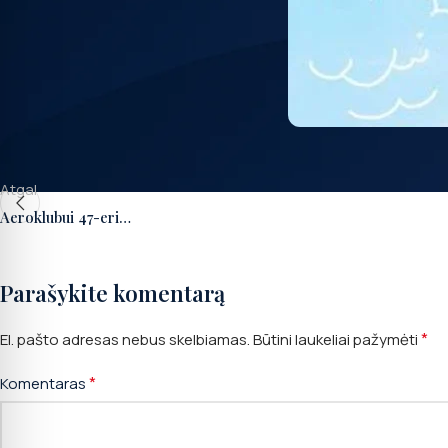
Atgal
Aeroklubui 47-eri…
Parašykite komentarą
*
El. pašto adresas nebus skelbiamas.
Būtini laukeliai pažymėti
*
Komentaras