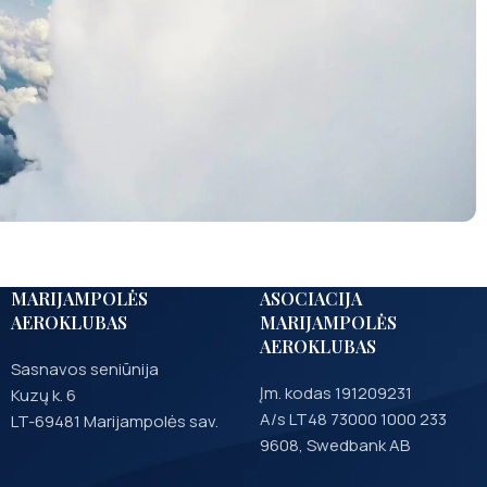
MARIJAMPOLĖS
ASOCIACIJA
AEROKLUBAS
MARIJAMPOLĖS
AEROKLUBAS
Sasnavos seniūnija
Įm. kodas 191209231
Kuzų k. 6
A/s LT48 73000 1000 233
LT-69481 Marijampolės sav.
9608, Swedbank AB