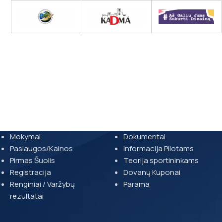
Mokymai
Dokumentai
Paslaugos/Kainos
Informacija Pilotams
Pirmas Šuolis
Teorija sportininkams
Registracija
Dovanų Kuponai
Renginiai / Varžybų
Parama
rezultatai