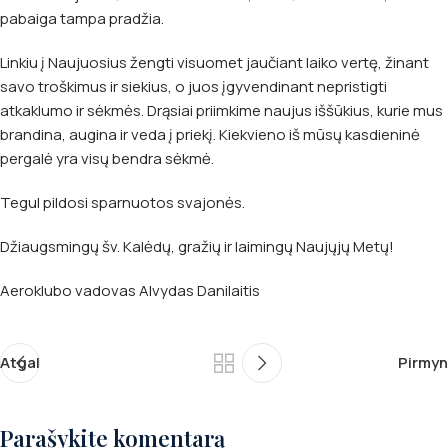
pabaiga tampa pradžia.
Linkiu į Naujuosius žengti visuomet jaučiant laiko vertę, žinant
savo troškimus ir siekius, o juos įgyvendinant nepristigti
atkaklumo ir sėkmės. Drąsiai priimkime naujus iššūkius, kurie mus
brandina, augina ir veda į priekį. Kiekvieno iš mūsų kasdieninė
pergalė yra visų bendra sėkmė.
Tegul pildosi sparnuotos svajonės.
Džiaugsmingų šv. Kalėdų, gražių ir laimingų Naujųjų Metų!
Aeroklubo vadovas Alvydas Danilaitis
Atgal
Pirmyn
Parašykite komentarą