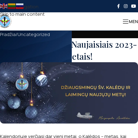
Skip to navigation
Skip to main content
MEN
Pradžia
Uncategorized
Su šv. Kalėdom ir Naujaisiais 2023-
siais Metais!
Kalendoriuje verčiasi dar vieni metai, o Kalėdos – metas, kai