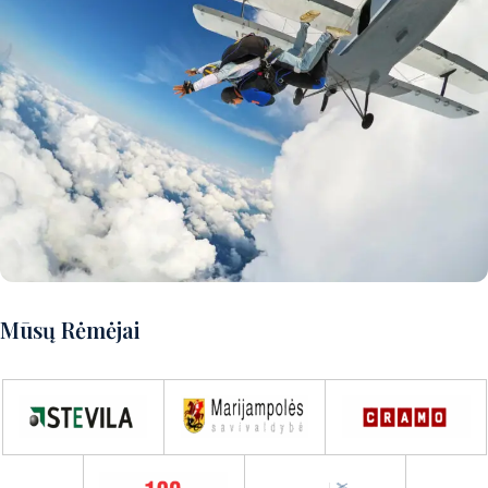
Norite patirti puikų nuotykį?
Mūsų Rėmėjai
Susisiekite su mumis ir aptarsime
detales!
Susisiekite su mumis