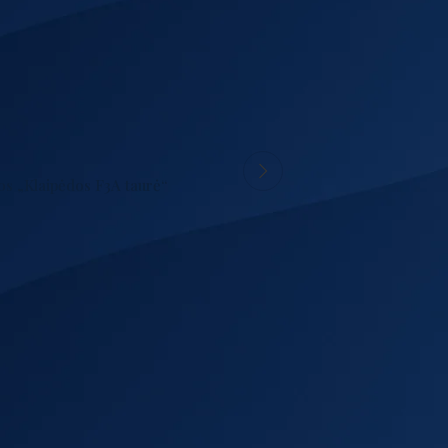
 jaunas perspektyvus parašiutininkas Romas Šmigelskis.
os „Klaipėdos F3A taurė“