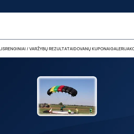
LIS
RENGINIAI / VARŽYBŲ REZULTATAI
DOVANŲ KUPONAI
GALERIJA
K
, kurie atstovaus Lietuvą Pasaulio 
iai, kurie atstovaus mūsų šalį Pasaulio parašiutų sporto čempionate