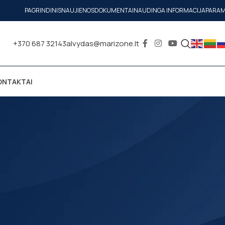
PAGRINDINIS
NAUJIENOS
DOKUMENTAI
NAUDINGA INFORMACIJA
PARA
+370 687 32143
alvydas@marizone.lt
ONTAKTAI
parašiutų sporto čempionate
. Tai jau gerai žinomi sportininkai: Edgaras Danilaitis, Deividas