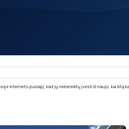
*
El. pašto adresas
ą ir interneto puslapį, kad jų nebereiktų įvesti iš naujo, kai kitą 