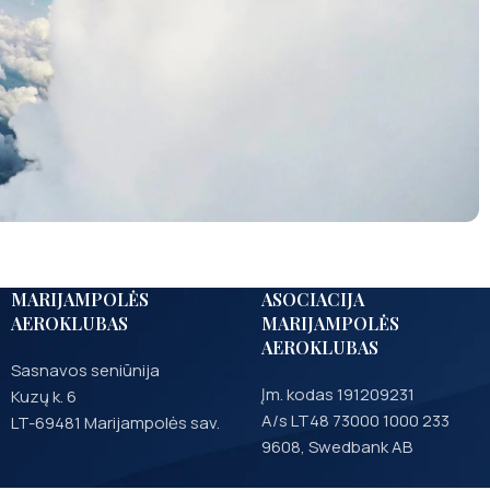
MARIJAMPOLĖS
ASOCIACIJA
AEROKLUBAS
MARIJAMPOLĖS
AEROKLUBAS
Sasnavos seniūnija
Įm. kodas 191209231
Kuzų k. 6
A/s LT48 73000 1000 233
LT-69481 Marijampolės sav.
9608, Swedbank AB