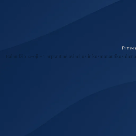
Pirmyn
Balandžio 12-oji – Tarptautinė aviacijos ir kosmonautikos diena