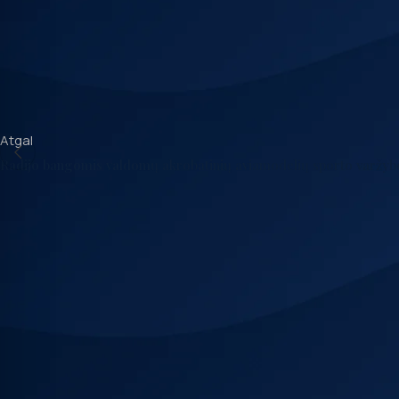
Raguckas, Gediminas Jankauskas, Juozas Kriščiūnas ir naujokas,
Čempionatas vyks rugpjūčio 9-17 d. Rusijos Kemerovo srityje.
Sportininkams linkime gero pasirengimo ir sėkmingų startų.
Atgal
Radijo bangomis valdomų akrobatinių aviamodelių sporto varžyb
Parašykite komentarą
*
El. pašto adresas nebus skelbiamas.
Būtini laukeliai pažymėti
*
Komentaras