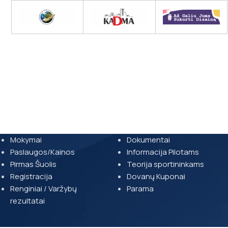
Mokymai
Dokumentai
Paslaugos/Kainos
Informacija Pilotams
Pirmas Šuolis
Teorija sportininkams
Registracija
Dovanų Kuponai
Renginiai / Varžybų
Parama
rezultatai