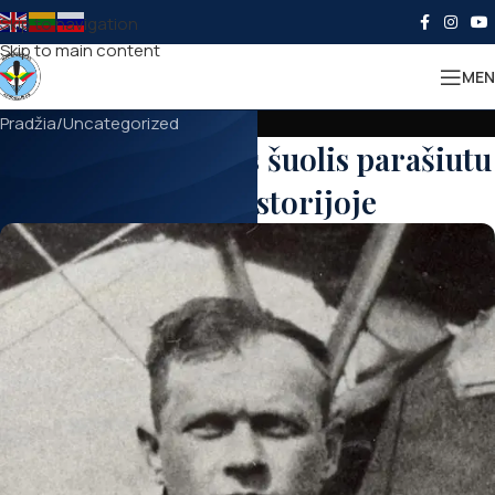
Skip to navigation
Skip to main content
MEN
Pradžia
Uncategorized
Paminėtas pirmas šuolis parašiutu
Lietuvos istorijoje