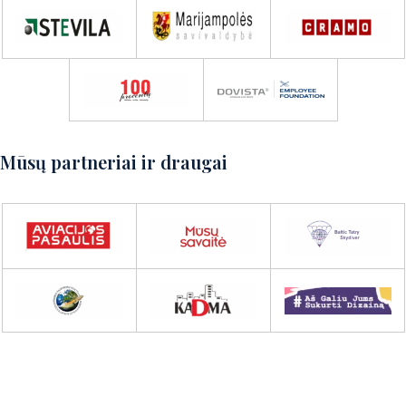
detales!
Susisiekite su mumis
Mūsų partneriai ir draugai