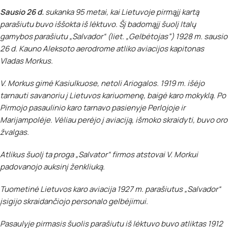
Sausio 26 d.
sukanka 95 metai, kai Lietuvoje pirmąjį kartą
parašiutu buvo iššokta iš lėktuvo. Šį badomąjį šuolį Italų
gamybos parašiutu „Salvador“ (liet. „Gelbėtojas”) 1928 m. sausio
26 d. Kauno Aleksoto aerodrome atliko aviacijos kapitonas
Vladas Morkus.
V. Morkus
gimė Kasiulkuose, netoli
Ariogalos. 1919
m. išėjo
tarnauti savanoriu į Lietuvos kariuomenę, baigė karo mokyklą. Po
Pirmojo pasaulinio karo tarnavo pasienyje
Perlojoje ir
Marijampolėje
. Vėliau perėjo į aviaciją, išmoko skraidyti, buvo oro
žvalgas.
Atlikus šuolį ta proga „Salvator“ firmos atstovai V. Morkui
padovanojo auksinį ženkliuką.
Tuometinė Lietuvos karo aviacija 1927 m. parašiutus „Salvador“
įsigijo skraidančiojo personalo gelbėjimui.
Pasaulyje pirmasis šuolis parašiutu iš lėktuvo buvo atliktas 1912