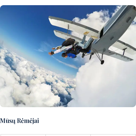
Norite patirti puikų nuotykį?
Mūsų Rėmėjai
Susisiekite su mumis ir aptarsime