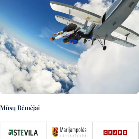
Norite patirti puikų nuotykį?
Mūsų Rėmėjai
Susisiekite su mumis ir aptarsime
detales!
Susisiekite su mumis