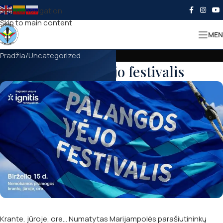
Skip to navigation
Skip to main content
MEN
Pradžia
Uncategorized
Palangos vėjo festivalis
Krante, jūroje, ore… Numatytas Marijampolės parašiutininkų