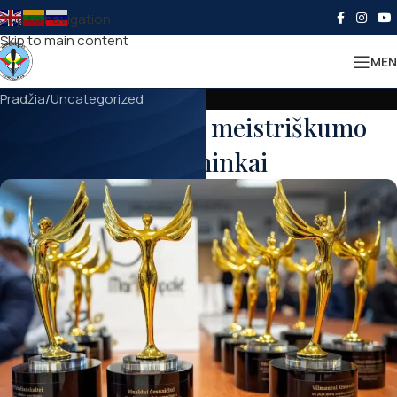
Skip to navigation
Skip to main content
MEN
Pradžia
Uncategorized
Pagerbti aukšto meistriškumo
sportininkai