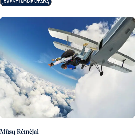
Norite patirti puikų nuotykį?
Mūsų Rėmėjai