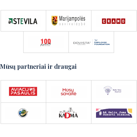
Susisiekite su mumis ir aptarsime
detales!
Susisiekite su mumis
Mūsų partneriai ir draugai