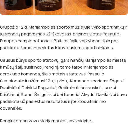
Gruodžio 12 d. Marijampolės sporto muziejuje vyko sportininkų ir
jų trenerių pagerbimas už iškovotas prizines vietas Pasaulio,
Europos čempionatuose ir Baltijos šalių varžybose, taip pat
padėkota žemesnes vietas iškovojusiems sportininkams.
Gausus būrys sporto atstovų, garsinančių Marijampolės miestą
ir mūsų šalį, susirinko į renginį, tame tarpe ir Marijampolės
aeroklubo komanda, šiais metais startavusi Pasaulio
čempionate ir užėmusi 12-ąją vietą. Komandos nariams Edgarui
Danilaičiui, Deividui Raguckui, Gediminui Jankauskui, Juozui
Kriščiūnui, Romui Šmigelskiui bei treneriui Alvydui Danilaičiui buvo
padėkota už pasiektus rezultatus ir įteiktos atminimo
dovanėlės.
Renginį organizavo Marijampolės savivaldybė.