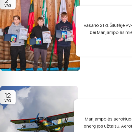
21
VAS
Vasario 21 d. Šilutėje 
bei Marijampolės mies
12
VAS
Marijampolės aeroklubo
energijos užtaisu. Aero