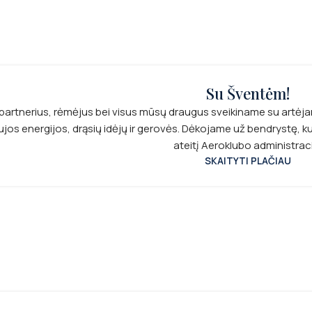
Su Šventėm!
partnerius, rėmėjus bei visus mūsų draugus sveikiname su artėja
ujos energijos, drąsių idėjų ir gerovės. Dėkojame už bendrystę, k
ateitį Aeroklubo administrac
SKAITYTI PLAČIAU