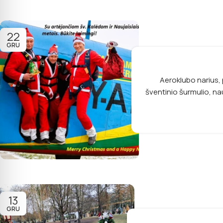
22
GRU
Aeroklubo narius, 
šventinio šurmulio, na
13
GRU