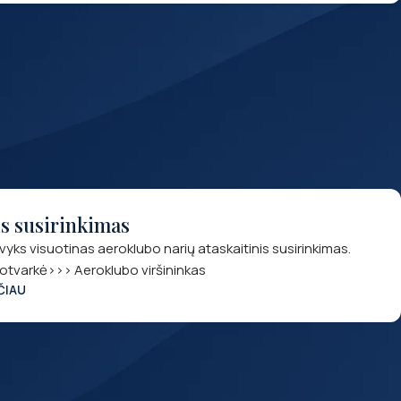
is susirinkimas
ks visuotinas aeroklubo narių ataskaitinis susirinkimas.
botvarkė>>> Aeroklubo viršininkas
ČIAU