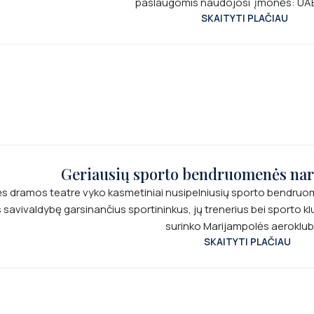
paslaugomis naudojosi įmonės: UAB 
SKAITYTI PLAČIAU
Geriausių sporto bendruomenės nar
ės dramos teatre vyko kasmetiniai nusipelniusių sporto bendruome
vivaldybę garsinančius sportininkus, jų trenerius bei sporto klubus. Nomi
surinko Marijampolės aeroklubo
SKAITYTI PLAČIAU