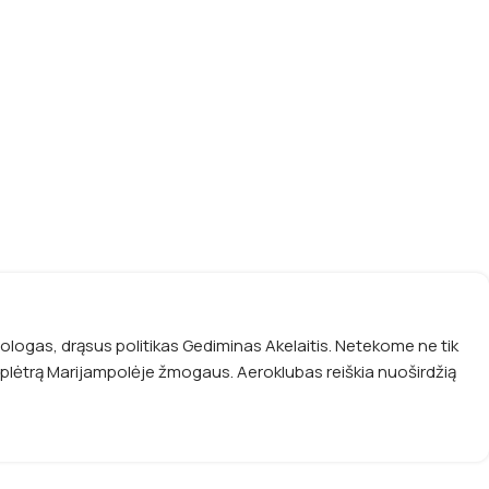
logas, drąsus politikas Gediminas Akelaitis. Netekome ne tik
os plėtrą Marijampolėje žmogaus. Aeroklubas reiškia nuoširdžią