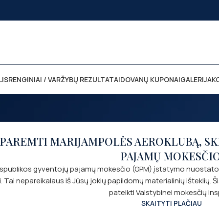
LIS
RENGINIAI / VARŽYBŲ REZULTATAI
DOVANŲ KUPONAI
GALERIJA
K
PAREMTI MARIJAMPOLĖS AEROKLUBĄ, SKI
PAJAMŲ MOKESČIO
spublikos gyventojų pajamų mokesčio (GPM) įstatymo nuostatomi
Tai nepareikalaus iš Jūsų jokių papildomų materialinių išteklių. Šia
pateikti Valstybinei mokesčių insp
SKAITYTI PLAČIAU