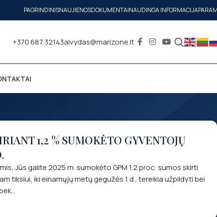
PAGRINDINIS
NAUJIENOS
DOKUMENTAI
NAUDINGA INFORMACIJA
PARA
+370 687 32143
alvydas@marizone.lt
ONTAKTAI
RIANT 1,2 % SUMOKĖTO GYVENTOJŲ
.
s, Jūs galite 2025 m. sumokėto GPM 1,2 proc. sumos skirti
m tikslui, iki einamųjų metų gegužės 1 d., tereikia užpildyti bei
ek...