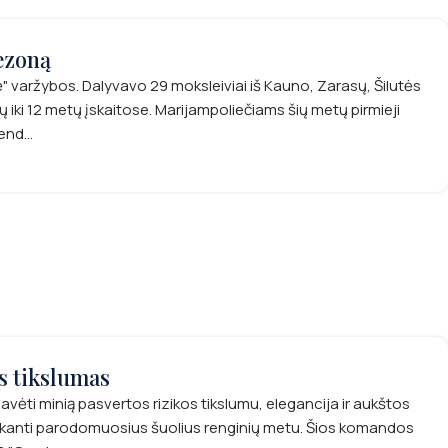
ezoną
ė" varžybos. Dalyvavo 29 moksleiviai iš Kauno, Zarasų, Šilutės
 iki 12 metų įskaitose. Marijampoliečiams šių metų pirmieji
nd...
s tikslumas
i minią pasvertos rizikos tikslumu, elegancija ir aukštos
liekanti parodomuosius šuolius renginių metu. Šios komandos