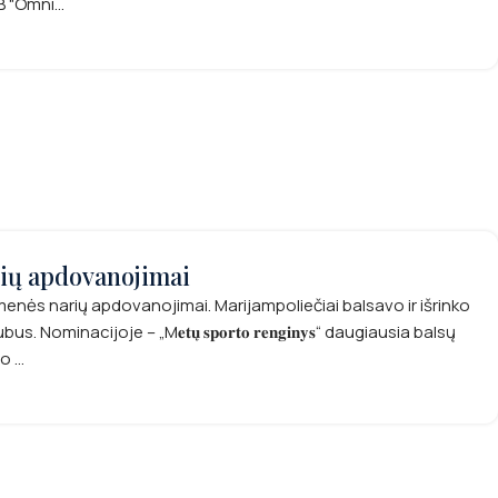
"Omni...
ių apdovanojimai
nės narių apdovanojimai. Marijampoliečiai balsavo ir išrinko
nacijoje – „M𝐞𝐭𝐮̨ 𝐬𝐩𝐨𝐫𝐭𝐨 𝐫𝐞𝐧𝐠𝐢𝐧𝐲𝐬“ daugiausia balsų
 ...