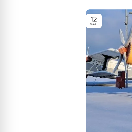
12
SAU