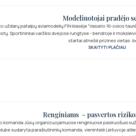
Modeliuotojai pradėjo s
vyko uždarų patalpų aviamodelių F1N klasėje "Vasario 16-osios taur
tų. Sportininkai varžėsi dvejose rungtyse - bendroje ir moksleivių
startai atnešė prizines vietas: be
SKAITYTI PLAČIAU
Renginiams – pasvertos riziko
 komanda Jūsų organizuojamuose renginiuose pasiruošusi sužavėt
klube sudaryta parašiutininkų komanda, vienintelė Lietuvoje at