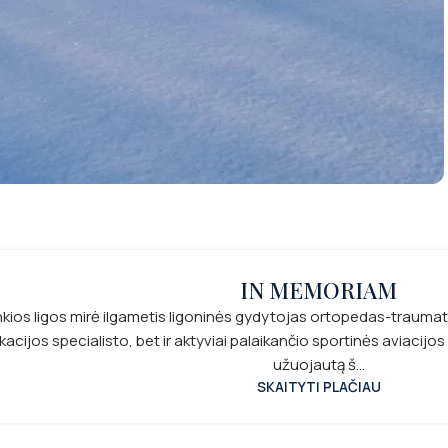
IN MEMORIAM
ios ligos mirė ilgametis ligoninės gydytojas ortopedas-traumato
kacijos specialisto, bet ir aktyviai palaikančio sportinės aviacij
užuojautą š...
SKAITYTI PLAČIAU