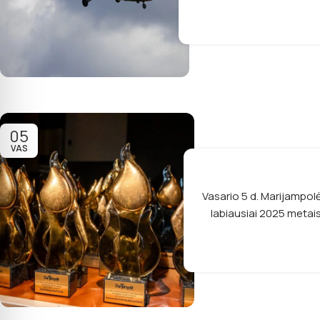
05
VAS
Vasario 5 d. Marijampol
labiausiai 2025 metais sa