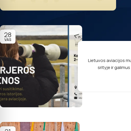
28
VAS
Lietuvos aviacijos muz
srityje ir galimu