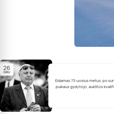
26
GRU
Eidamas 73-uosius metus, po sunk
puikaus gydytojo, aukštos kvalifi