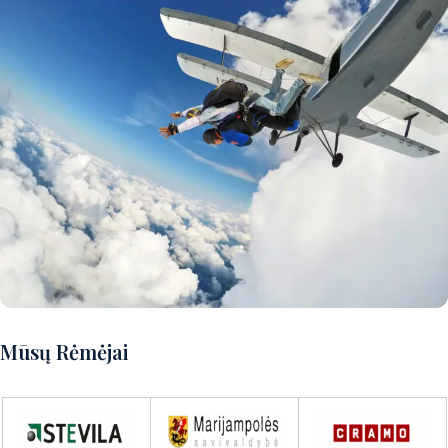
Norite patirti puikų nuotykį?
Mūsų Rėmėjai
Susisiekite su mumis ir aptarsime
detales!