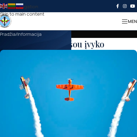
Skip to navigation
Skip to main content
MEN
Pradžia
Informacija
Aviacijos šou įvyko