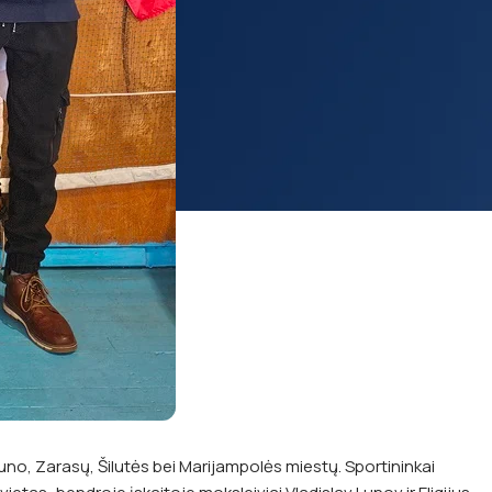
uno, Zarasų, Šilutės bei Marijampolės miestų. Sportininkai