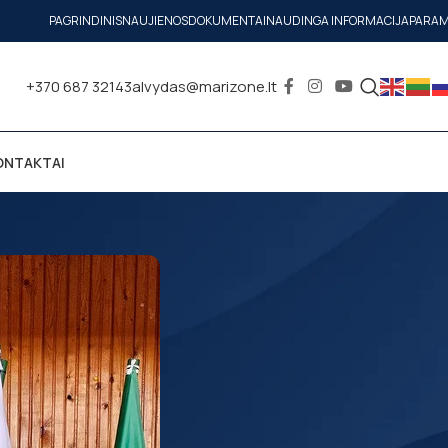
PAGRINDINIS
NAUJIENOS
DOKUMENTAI
NAUDINGA INFORMACIJA
PARA
+370 687 32143
alvydas@marizone.lt
ONTAKTAI