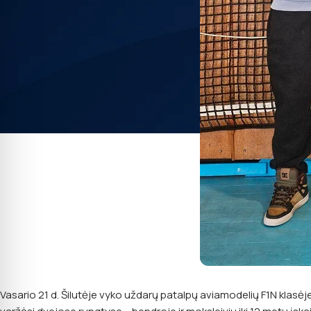
Vasario 21 d. Šilutėje vyko uždarų patalpų aviamodelių F1N klasėj