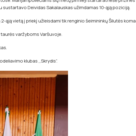
tose. Marijampoliečiams šių metų pirmieji startai atnešė prizines v
pniau sustartavo Deividas Sakalauskas užimdamas 10-ąją poziciją.
ąją vietą į priekį užleisdami tik renginio šeimininkų Šilutės kom
 taurės varžyboms Varšuvoje.
kas.
deliavimo klubas ,,Skrydis”.