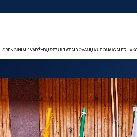
LIS
RENGINIAI / VARŽYBŲ REZULTATAI
DOVANŲ KUPONAI
GALERIJA
K
Modeliuotojai pradėjo sezoną