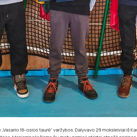
e „Vasario 16-osios taurė” varžybos. Dalyvavo 29 moksleiviai iš Ka