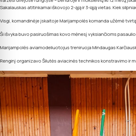
varžėsi dvejose rungtyse – bendroje ir moksleivių iki 12 metų įskai
Sakalauskas atitinkamai iškovojo 2-ąją ir 3-iąją vietas. Kiek sil
Visgi, komandinėje įskaitoje Marijampolės komanda užėmė tvirtą 2-
Ši išvyka buvo pasiruošimas kovo mėnesį vyksiančioms pasaulio
Marijampolės aviamodeliuotojus treniruoja Mindaugas Karčiaus
Renginį organizavo Šilutės aviacinės technikos konstravimo ir mo