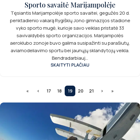
Sporto savaitė Marijampolėje
Tęsiantis Marijampolėje sporto savaitei, gegužės 20 d.
penktadienio vakarą Rygiškių Jono gimnazijos stadione
vyko sporto mugė, kurioje savo veiklas pristatė 33
savivaldybės sporto organizacijos. Marijampolės
aeroklubo zonoje buvo galima susipažinti su parašiutų,
aviamodeliavimo sportu bei jaunųjų sklandytojų veikla.
Bendradarbiauj...
SKAITYTI PLAČIAU
«
‹
17
18
19
20
21
›
»