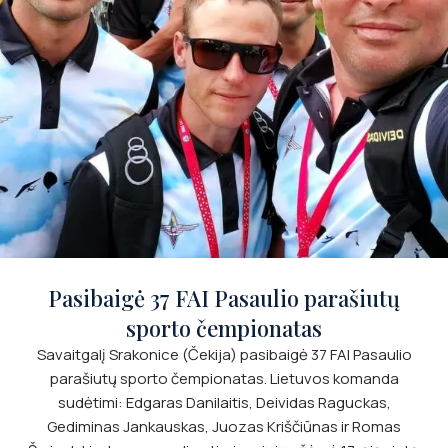
Pasibaigė 37 FAI Pasaulio parašiutų
sporto čempionatas
Savaitgalį Srakonice (Čekija) pasibaigė 37 FAI Pasaulio
parašiutų sporto čempionatas. Lietuvos komanda
sudėtimi: Edgaras Danilaitis, Deividas Raguckas,
Gediminas Jankauskas, Juozas Kriščiūnas ir Romas