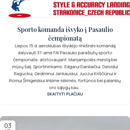
Sporto komanda išvyko į Pasaulio
čempionatą
Liepos 15 d. aeroklubas išlydėjo rinktinės komandą
dalyvauti 37-ame FAI Pasaulio parašiutų sporto
čempionate, atstovaujant Marijampolės miestą bei
mūsų šalį. Sportininkams: Edgarui Danilaičiui, Deividui
Raguckui, Gediminui Jankauskui, Juozui Kriščiūnui ir
Romui Šmigelskiui linkime sėkmės, fortūnos bei palankių
oro sąlygų kau...
SKAITYTI PLAČIAU
03