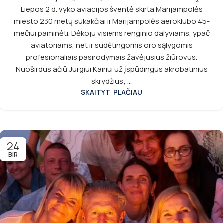
Liepos 2 d. vyko aviacijos šventė skirta Marijampolės
miesto 230 metų sukakčiai ir Marijampolės aeroklubo 45-
mečiui paminėti. Dėkoju visiems renginio dalyviams, ypač
aviatoriams, net ir sudėtingomis oro sąlygomis
profesionaliais pasirodymais žavėjusius žiūrovus.
Nuoširdus ačiū Jurgiui Kairiui už įspūdingus akrobatinius
skrydžius; ...
SKAITYTI PLAČIAU
24
BIR