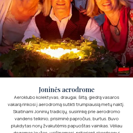
Joninės aerodrome
Aeroklubo kolektyvas, draugai, šiltą, giedrą vasaros
vakarą rinkosi į aerodromą sutikti trumpiausią metų naktį.
Skatinami Joninių tradicijų, susirinkę prie aerodromo
vandens telkinio, prisiminė papročius, burtus. Buvo
plukdytas norų žvakutėmis papuoštas vainikas. Vėliau
degamas laužas, vaišinamasi, pritariant akordeonui