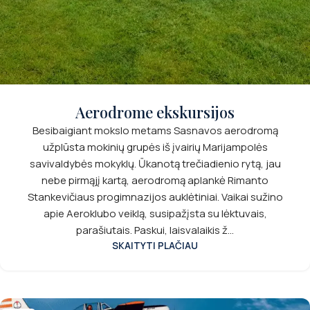
Aerodrome ekskursijos
Besibaigiant mokslo metams Sasnavos aerodromą
užplūsta mokinių grupės iš įvairių Marijampolės
savivaldybės mokyklų. Ūkanotą trečiadienio rytą, jau
nebe pirmąjį kartą, aerodromą aplankė Rimanto
Stankevičiaus progimnazijos auklėtiniai. Vaikai sužino
apie Aeroklubo veiklą, susipažįsta su lėktuvais,
parašiutais. Paskui, laisvalaikis ž...
SKAITYTI PLAČIAU