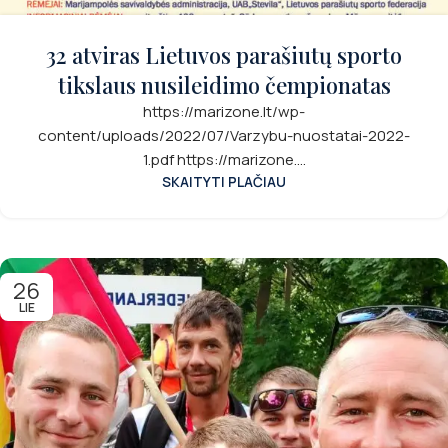
32 atviras Lietuvos parašiutų sporto
tikslaus nusileidimo čempionatas
https://marizone.lt/wp-
content/uploads/2022/07/Varzybu-nuostatai-2022-
1.pdf https://marizone....
SKAITYTI PLAČIAU
26
LIE