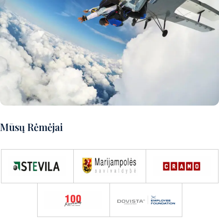
Norite patirti puikų nuotykį?
Mūsų Rėmėjai
Susisiekite su mumis ir aptarsime
detales!
Susisiekite su mumis