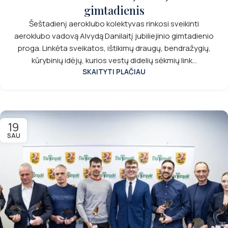
gimtadienis
Šeštadienį aeroklubo kolektyvas rinkosi sveikinti
aeroklubo vadovą Alvydą Danilaitį jubiliejinio gimtadienio
proga. Linkėta sveikatos, ištikimų draugų, bendražygių,
kūrybinių idėjų, kurios vestų didelių sėkmių link...
SKAITYTI PLAČIAU
19
SAU