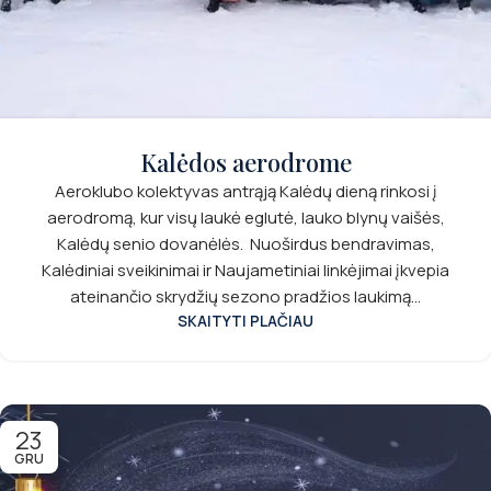
Kalėdos aerodrome
Aeroklubo kolektyvas antrąją Kalėdų dieną rinkosi į
aerodromą, kur visų laukė eglutė, lauko blynų vaišės,
Kalėdų senio dovanėlės. Nuoširdus bendravimas,
Kalėdiniai sveikinimai ir Naujametiniai linkėjimai įkvepia
ateinančio skrydžių sezono pradžios laukimą...
SKAITYTI PLAČIAU
23
GRU