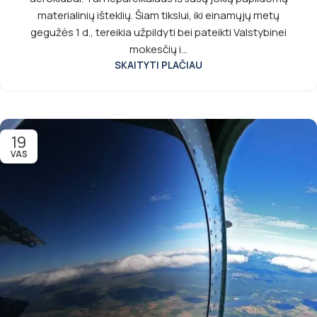
materialinių išteklių. Šiam tikslui, iki einamųjų metų
gegužės 1 d., tereikia užpildyti bei pateikti Valstybinei
mokesčių i...
SKAITYTI PLAČIAU
19
VAS