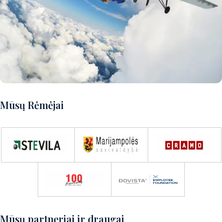
Norite patirti puikų nuotykį?
Mūsų Rėmėjai
Susisiekite su mumis ir aptarsime
detales!
Susisiekite su mumis
Mūsų partneriai ir draugai