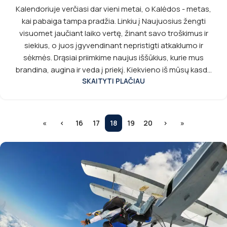
Kalendoriuje verčiasi dar vieni metai, o Kalėdos - metas,
kai pabaiga tampa pradžia. Linkiu į Naujuosius žengti
visuomet jaučiant laiko vertę, žinant savo troškimus ir
siekius, o juos įgyvendinant nepristigti atkaklumo ir
sėkmės. Drąsiai priimkime naujus iššūkius, kurie mus
brandina, augina ir veda į priekį. Kiekvieno iš mūsų kasd...
SKAITYTI PLAČIAU
«
‹
16
17
18
19
20
›
»