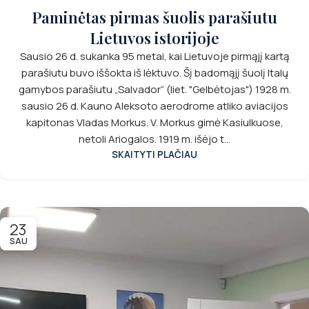
Paminėtas pirmas šuolis parašiutu
Lietuvos istorijoje
Sausio 26 d. sukanka 95 metai, kai Lietuvoje pirmąjį kartą
parašiutu buvo iššokta iš lėktuvo. Šį badomąjį šuolį Italų
gamybos parašiutu „Salvador“ (liet. "Gelbėtojas") 1928 m.
sausio 26 d. Kauno Aleksoto aerodrome atliko aviacijos
kapitonas Vladas Morkus. V. Morkus gimė Kasiulkuose,
netoli Ariogalos. 1919 m. išėjo t...
SKAITYTI PLAČIAU
23
SAU