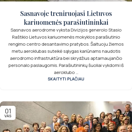
Sasnavoje treniruojasi Lietuvos
kariuomenės parašiutininkai
Sasnavos aerodrome vyksta Divizijos generolo Stasio
Raštikio Lietuvos kariuomenės mokyklos parašiutinio
rengimo centro desantavimo pratybos. Šaltuoju žiemos
metu aeroklubas suteikė sąlygas kariūnams naudotis
aerodromo infrastruktūra bei skrydžius aptarnaujančio
personalo paslaugomis. Parašiutininkų šuoliai vykdomi iš
aeroklubo ...
SKAITYTI PLAČIAU
01
VAS