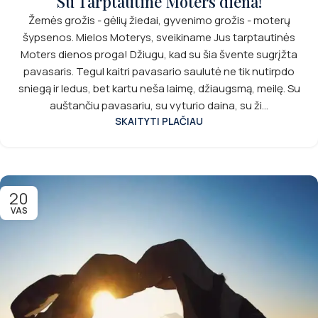
Su Tarptautine Moters diena!
Žemės grožis - gėlių žiedai, gyvenimo grožis - moterų
šypsenos. Mielos Moterys, sveikiname Jus tarptautinės
Moters dienos proga! Džiugu, kad su šia švente sugrįžta
pavasaris. Tegul kaitri pavasario saulutė ne tik nutirpdo
sniegą ir ledus, bet kartu neša laimę, džiaugsmą, meilę. Su
auštančiu pavasariu, su vyturio daina, su ži...
SKAITYTI PLAČIAU
20
VAS