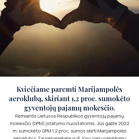
Kviečiame paremti Marijampolės
aeroklubą, skiriant 1,2 proc. sumokėto
gyventojų pajamų mokesčio.
Remiantis Lietuvos Respublikos gyventojų pajamų
mokesčio (GPM) įstatymo nuostatomis, Jūs galite 2022
m. sumokėto GPM 1,2 proc. sumos skirti Marijampolės
aeroklubui. Tai nepareikalaus iš Jūsų jokių papildomų