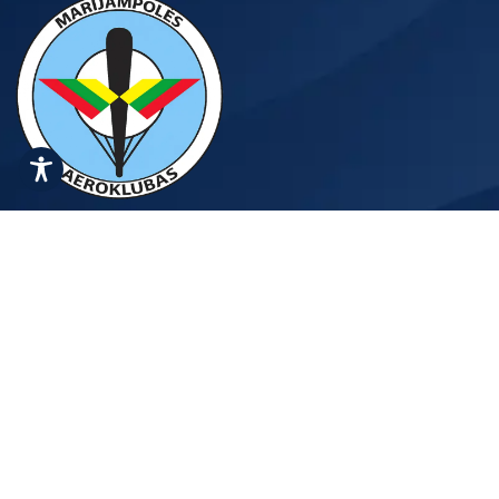
KONTAKTAI
MARIJAMPOLĖS AEROKLUBAS
ASOCIACIJA MARIJAMPOLĖS AEROKLUBAS
Mokymai
Paslaugos/Kainos
Pirmas Šuolis
Registracija