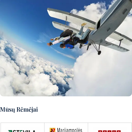
Norite patirti puikų nuotykį?
Mūsų Rėmėjai
Susisiekite su mumis ir aptarsime
detales!