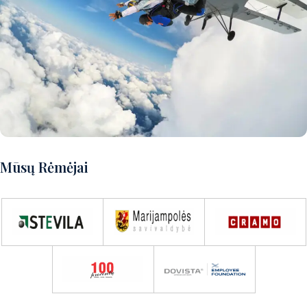
Norite patirti puikų nuotykį?
Mūsų Rėmėjai
Susisiekite su mumis ir aptarsime
detales!
Susisiekite su mumis