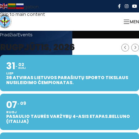
Skip to navigation
Skip to main content
MEN
Pradžia
Events
RUGPJŪTIS, 2026
31
02
RUGJ
LIEP
36 ATVIRAS LIETUVOS PARAŠIUTŲ SPORTO TIKSLAUS
NUSILEIDIMO ČEMPIONATAS.
07
09
RUGJ
PASAULIO TAURĖS VARŽYBŲ 4-ASIS ETAPAS.BELLUNO
(ITALIJA)